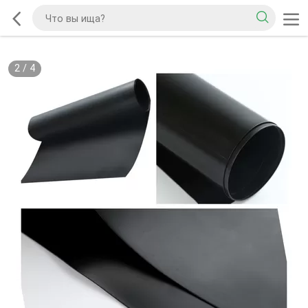
2
/
4