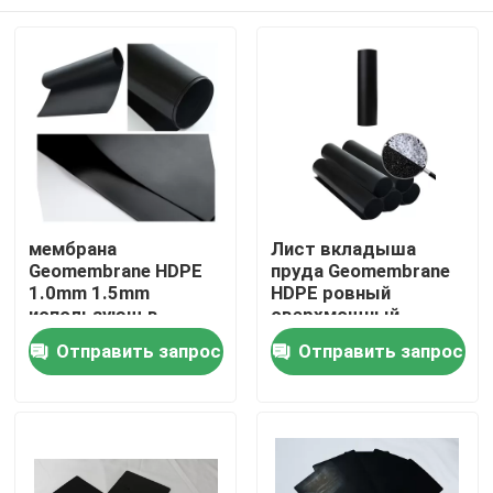
мембрана
Лист вкладыша
Geomembrane HDPE
пруда Geomembrane
1.0mm 1.5mm
HDPE ровный
использующ в
сверхмощный
замыкать
пластиковый для
Дома
Отправить запрос
Отправить запрос
предохранение
минирования
утечки
О Компании
Контакты