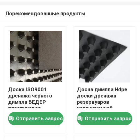
Порекомендованные продукты
Доска ISO9001
Доска димпла Hdpe
дренажа черного
доски дренажа
Дом
димпла БЕДЕР
резервуаров
пластиковая
коррозионной
аттестовала
устойчивости
Отправить запрос
Отправить запрос
Продукты
пластиковая
видео