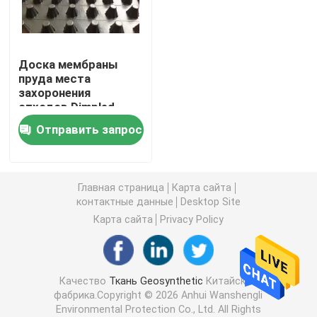
HDPE Geocell
Доска мембраны
пруда места
Мешки с песком Geofabric
захоронения
отходов Dimpled
Hdpe для дренажа
Geotextile нити Nonwoven
Отправить запрос
стены
HDPE одноосное Geogrid
Главная страница
Карта сайта
контактные данные
Desktop Site
HDPE текстурировал Geomembrane
Карта сайта
Privacy Policy
Пластиковая доска дренажа
Качество
Ткань Geosynthetic
Китайская
фабрика.Copyright © 2026 Anhui Wanshengli
Вкладыш глины Geosynthetic
Environmental Protection Co., Ltd. All Rights