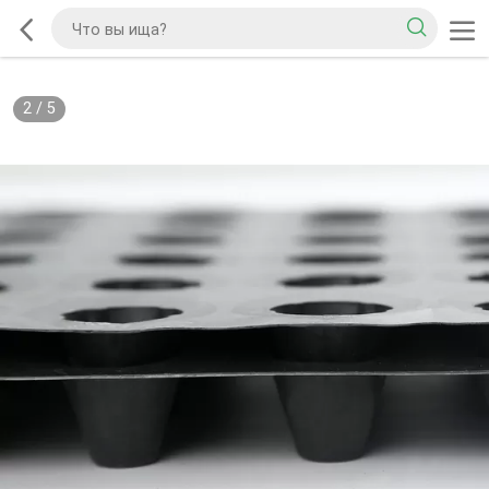
2
/
5