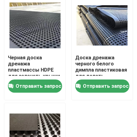
О нас
Путешествие фабрики
Проверка качества
Черная доска
Доска дренажа
дренажа
черного белого
пластмассы HDPE
димпла пластиковая
Спросите цитату
для зеленеть крыши
для делать
водостойким крыши
Отправить запрос
Отправить запрос
зеленея
Ткань Geosynthetic
Мембрана Geosynthetic
Решетка подкрепления Geosynthetic