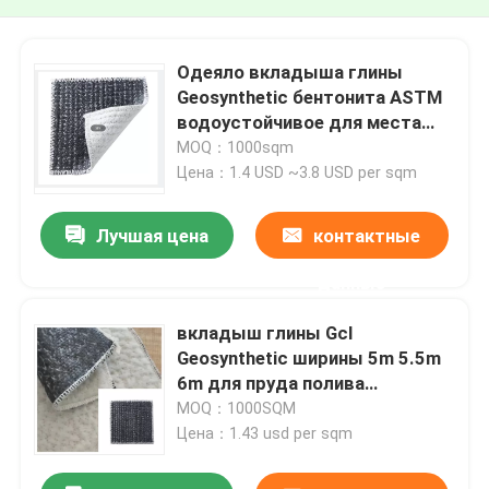
Одеяло вкладыша глины
Geosynthetic бентонита ASTM
водоустойчивое для места
захоронения отходов
MOQ：1000sqm
Цена：1.4 USD ~3.8 USD per sqm
Лучшая цена
контактные
данные
вкладыш глины Gcl
Geosynthetic ширины 5m 5.5m
6m для пруда полива
искусственного озера
MOQ：1000SQM
Цена：1.43 usd per sqm