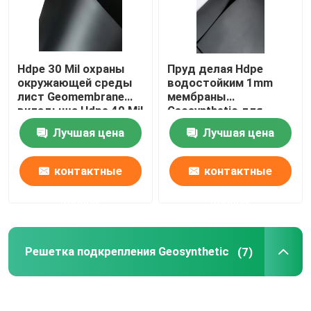
Hdpe 30 Mil охраны
Пруд делая Hdpe
окружающей среды
водостойким 1mm
лист Geomembrane
мембраны
вкладыша Hdpe 40 Mil
Geosynthetic для
охраны окружающей
Лучшая цена
Лучшая цена
среды
контактные
контактные
данные
данные
Решетка подкрепления Geosynthetic
(7)