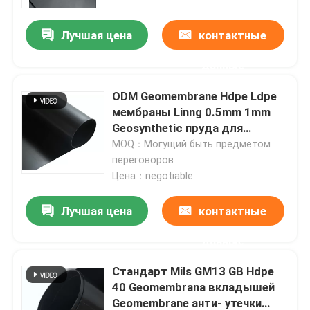
Лучшая цена
контактные
данные
ODM Geomembrane Hdpe Ldpe
мембраны Linng 0.5mm 1mm
Geosynthetic пруда для
рыбалки
MOQ：Могущий быть предметом
переговоров
Цена：negotiable
Лучшая цена
контактные
данные
Стандарт Mils GM13 GB Hdpe
40 Geomembrana вкладышей
Geomembrane анти- утечки