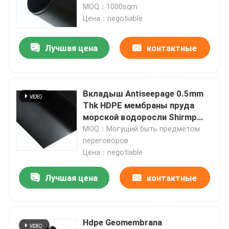
полуфабрикат
MOQ：1000sqm
Цена：negotiable
Лучшая цена
контактные
данные
Вкладыш Antiseepage 0.5mm
Thk HDPE мембраны пруда
морской водоросли Shirmp
рыб гибкий
MOQ：Могущий быть предметом
переговоров
Цена：negotiable
Дом
Лучшая цена
контактные
Продукты
данные
Hdpe Geomembrana
видео