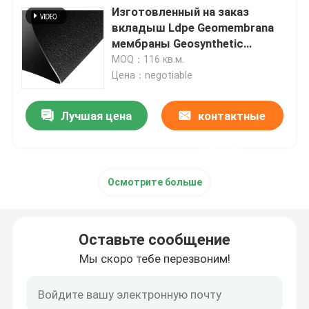
Изготовленный на заказ
вкладыш Ldpe Geomembrana
HDPE Geocell
мембраны Geosynthetic
рыбного пруда
MOQ：116 кв.м.
Цена：negotiable
Мешки с песком Geofabric
Лучшая цена
контактные
Geotextile нити Nonwoven
данные
HDPE одноосное Geogrid
Осмотрите больше
HDPE текстурировал Geomembrane
Оставьте сообщение
Пластиковая доска дренажа
Мы скоро тебе перезвоним!
Вкладыш глины Geosynthetic