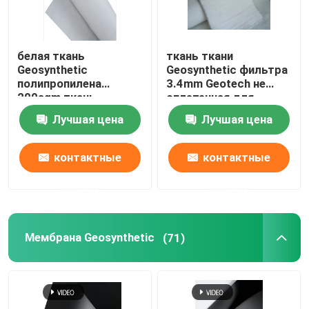
белая ткань
ткань ткани
Geosynthetic
Geosynthetic фильтра
полипропилена
3.4mm Geotech не
200sqm ткань
сплетенная для
Geotextile 4 унций не
строительства дорог
Лучшая цена
Лучшая цена
сплетенная
контактные
контактные
данные
данные
Мембрана Geosynthetic
(71)