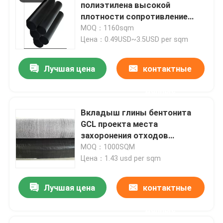
полиэтилена высокой
плотности сопротивление
вкладыша 30 Mils
О нас
MOQ：1160sqm
УЛЬТРАФИОЛЕТОВОЕ
Цена：0.49USD~3.5USD per sqm
Путешествие фабрики
Лучшая цена
контактные
данные
Проверка качества
Вкладыш глины бентонита
Спросите цитату
GCL проекта места
захоронения отходов
материальный с аттестациями
MOQ：1000SQM
Ткань Geosynthetic
CE ISO
Цена：1.43 usd per sqm
Мембрана Geosynthetic
Лучшая цена
контактные
данные
Решетка подкрепления Geosynthetic