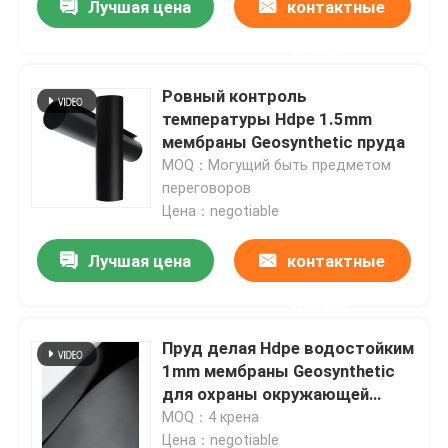
Лучшая цена
контактные
данные
Ровный контроль
температуры Hdpe 1.5mm
мембраны Geosynthetic пруда
MOQ：Могущий быть предметом
переговоров
Цена：negotiable
Лучшая цена
контактные
данные
Пруд делая Hdpe водостойким
1mm мембраны Geosynthetic
для охраны окружающей
среды
MOQ：4 крена
Цена：negotiable