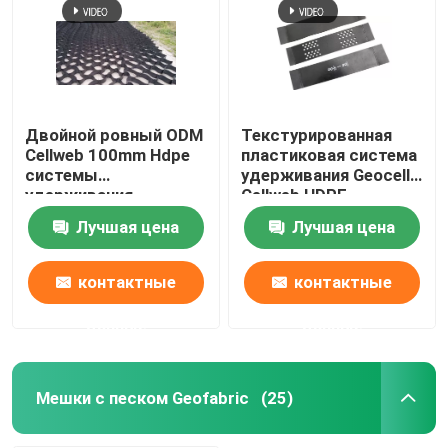
Двойной ровный ODM
Текстурированная
Cellweb 100mm Hdpe
пластиковая система
системы
удерживания Geocell
удерживания
Cellweb HDPE
клетчатая для
Лучшая цена
Лучшая цена
строительства дорог
контактные
контактные
данные
данные
Мешки с песком Geofabric
(25)